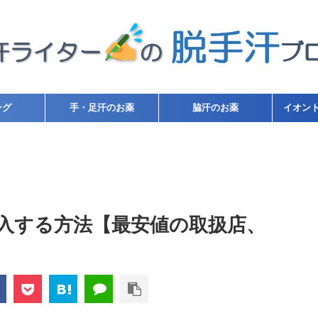
ング
手・足汗のお薬
脇汗のお薬
イオン
入する方法【最安値の取扱店、