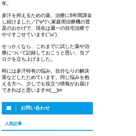
年。
多汗を抑えるための薬、治療に6年間課金
し続けました／(^o^)＼家庭用治療機の普
及のおかげで、現在は週一の自宅治療で
やりすごせています( ˘ω˘)
せっかくなら、これまでに試した薬や治
療について記録しておこうと思い、当ブ
ログを立ち上げました。
時には多汗特有の悩み、自分なりの解決
策などしたためています。同じ悩みを抱
える方へ、少しでも役立つ情報がお届け
できればと思いますm(__)m
お問い合わせ
人気記事