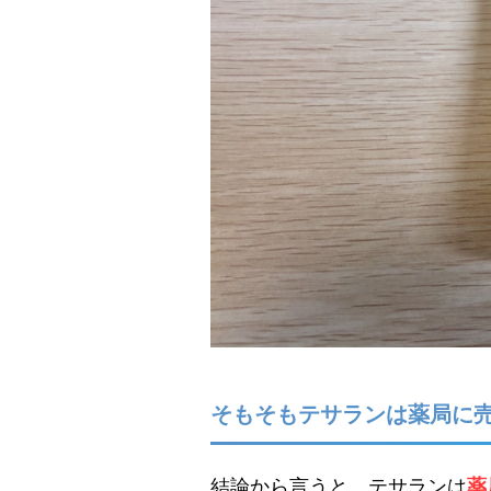
そもそもテサランは薬局に
結論から言うと、テサランは
薬