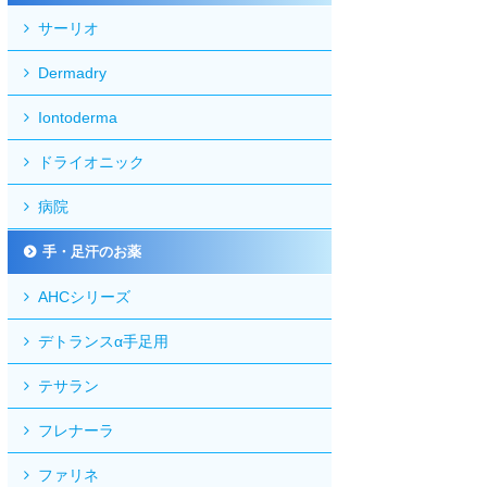
サーリオ
Dermadry
Iontoderma
ドライオニック
病院
手・足汗のお薬
AHCシリーズ
デトランスα手足用
テサラン
フレナーラ
ファリネ