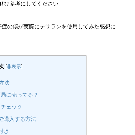
ぜひ参考にしてください。
汗症の僕が実際にテサランを使用してみた感想に
次
[
非表示
]
方法
局に売ってる？
をチェック
で購入する方法
付き