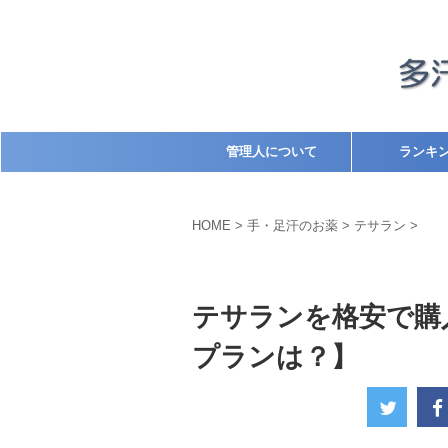
管理人について
ランキ
HOME
>
手・足汗のお薬
>
テサラン
>
テサラン
手・足汗のお薬
テサランを格安で購
プランは？】