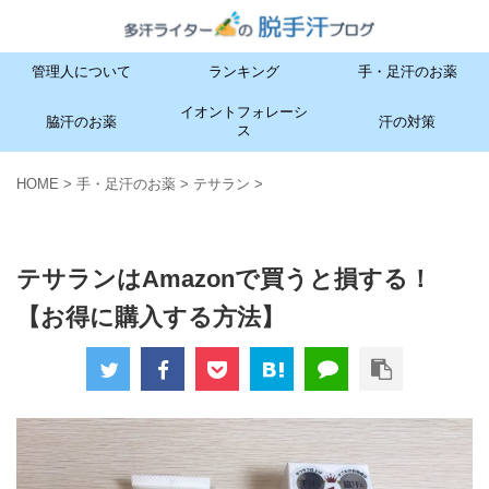
管理人について
ランキング
手・足汗のお薬
イオントフォレーシ
脇汗のお薬
汗の対策
ス
HOME
>
手・足汗のお薬
>
テサラン
>
テサラン
手・足汗のお薬
テサランはAmazonで買うと損する！
【お得に購入する方法】