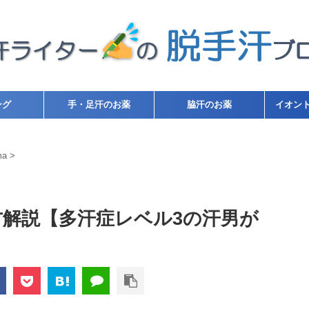
ング
手・足汗のお薬
脇汗のお薬
イオン
ma
>
使い方解説【多汗症レベル3の汗男が