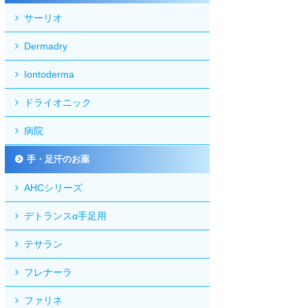
サーリオ
Dermadry
Iontoderma
ドライオニック
病院
手・足汗のお薬
AHCシリーズ
デトランスα手足用
テサラン
フレナーラ
ファリネ