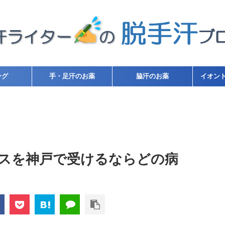
ング
手・足汗のお薬
脇汗のお薬
イオン
スを神戸で受けるならどの病
】