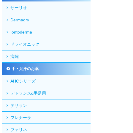
サーリオ
Dermadry
Iontoderma
ドライオニック
病院
手・足汗のお薬
AHCシリーズ
デトランスα手足用
テサラン
フレナーラ
ファリネ