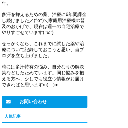
年。
多汗を抑えるための薬、治療に6年間課金
し続けました／(^o^)＼家庭用治療機の普
及のおかげで、現在は週一の自宅治療で
やりすごせています( ˘ω˘)
せっかくなら、これまでに試した薬や治
療について記録しておこうと思い、当ブ
ログを立ち上げました。
時には多汗特有の悩み、自分なりの解決
策などしたためています。同じ悩みを抱
える方へ、少しでも役立つ情報がお届け
できればと思いますm(__)m
お問い合わせ
人気記事