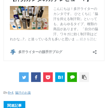
-
8×4
,
脇汗のお薬
関連記事