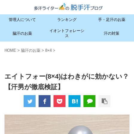
管理人について
ランキング
手・足汗のお薬
イオントフォレーシ
脇汗のお薬
汗の対策
ス
HOME
>
脇汗のお薬
>
8×4
>
8×4
脇汗のお薬
エイトフォー(8×4)はわきがに効かない？
【汗男が徹底検証】