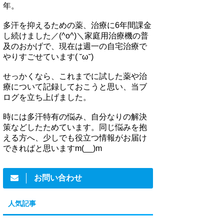
年。
多汗を抑えるための薬、治療に6年間課金
し続けました／(^o^)＼家庭用治療機の普
及のおかげで、現在は週一の自宅治療で
やりすごせています( ˘ω˘)
せっかくなら、これまでに試した薬や治
療について記録しておこうと思い、当ブ
ログを立ち上げました。
時には多汗特有の悩み、自分なりの解決
策などしたためています。同じ悩みを抱
える方へ、少しでも役立つ情報がお届け
できればと思いますm(__)m
お問い合わせ
人気記事