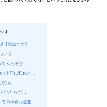
表示
]
説【簡単です】
ついて
ってみた感想
3の手汗に変化が…
が持続
気が当たらず…
しての率直な感想