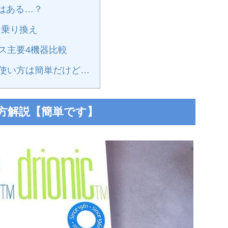
はある…？
に乗り換え
ス主要4機器比較
使い方は簡単だけど…
方解説【簡単です】