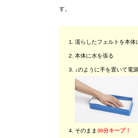
す。
濡らしたフェルトを本体
本体に水を張る
↓のように手を置いて電
そのまま
30分キープ！