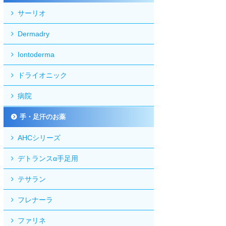
サーリオ
Dermadry
Iontoderma
ドライオニック
病院
手・足汗のお薬
AHCシリーズ
デトランスα手足用
テサラン
フレナーラ
ファリネ